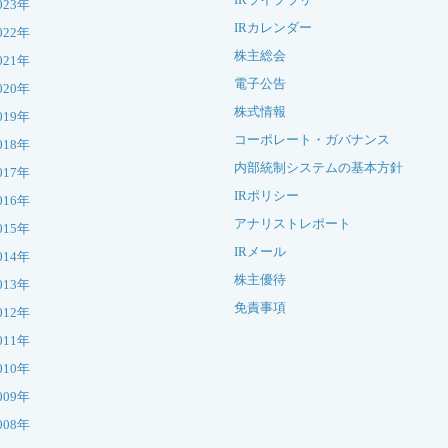
023年
IRカレンダー
022年
株主総会
021年
電子公告
020年
株式情報
019年
コーポレート・ガバナンス
018年
内部統制システムの基本方針
017年
IRポリシー
016年
アナリストレポート
015年
IRメール
014年
株主優待
013年
免責事項
012年
011年
010年
009年
008年