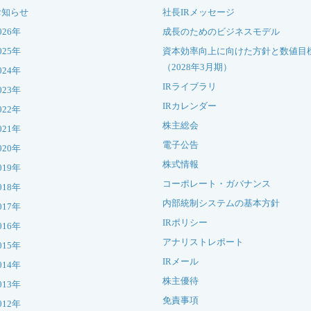
お知らせ
社長IRメッセージ
026年
成長のためのビジネスモデル
025年
資本効率向上に向けた方針と数値目
（2028年3月期）
024年
IRライブラリ
023年
IRカレンダー
022年
株主総会
021年
電子公告
020年
株式情報
019年
コーポレート・ガバナンス
018年
内部統制システムの基本方針
017年
IRポリシー
016年
アナリストレポート
015年
IRメール
014年
株主優待
013年
免責事項
012年