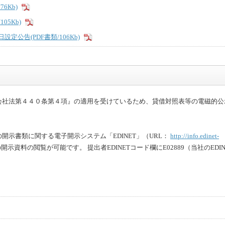
76Kb)
05Kb)
定公告(PDF書類/106Kb)
会社法第４４０条第４項』の適用を受けているため、貸借対照表等の電磁的公
示書類に関する電子開示システム「EDINET」（URL：
http://info.edinet-
資料の閲覧が可能です。 提出者EDINETコード欄にE02889（当社のEDIN