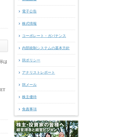
電子公告
株式情報
コーポレート・ガバナンス
内部統制システムの基本方針
IRポリシー
示は
アナリストレポート
IRメール
ET
株主優待
免責事項