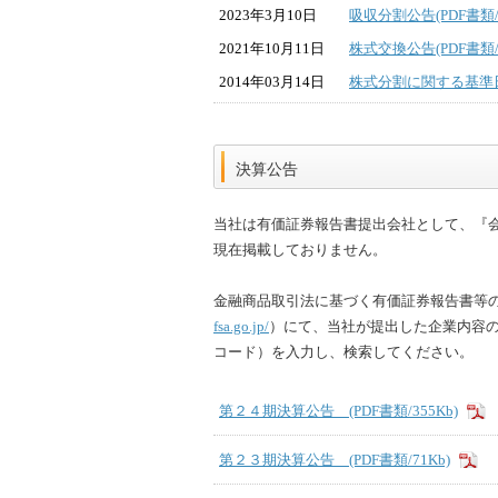
2023年3月10日
吸収分割公告
(PDF書類/
2021年10月11日
株式交換公告(PDF書類/1
2014年03月14日
株式分割に関する基準日設
決算公告
当社は有価証券報告書提出会社として、『
現在掲載しておりません。
金融商品取引法に基づく有価証券報告書等の開
fsa.go.jp/
）にて、当社が提出した企業内容の開示
コード）を入力し、検索してください。
第２４期決算公告 (PDF書類/355Kb)
第２３期決算公告 (PDF書類/71Kb)