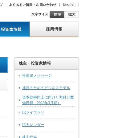
株主・投資家情報
社長IRメッセージ
成長のためのビジネスモデル
資本効率向上に向けた方針と数
値目標（2028年3月期）
IRライブラリ
IRカレンダー
株主総会