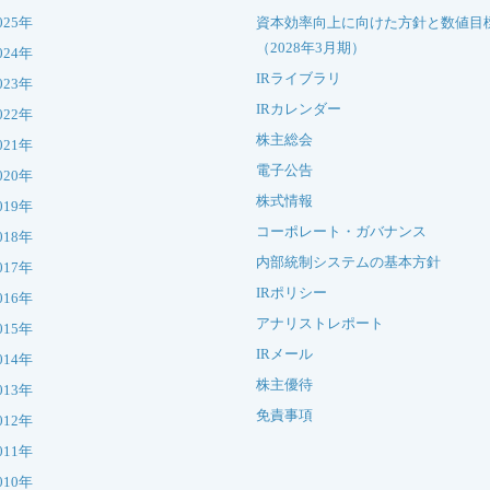
025年
資本効率向上に向けた方針と数値目
（2028年3月期）
024年
IRライブラリ
023年
IRカレンダー
022年
株主総会
021年
電子公告
020年
株式情報
019年
コーポレート・ガバナンス
018年
内部統制システムの基本方針
017年
IRポリシー
016年
アナリストレポート
015年
IRメール
014年
株主優待
013年
免責事項
012年
011年
010年