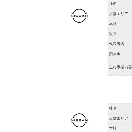
社名
店舗エリア
本社
設立
代表者名
資本金
主な事業内容
社名
店舗エリア
本社