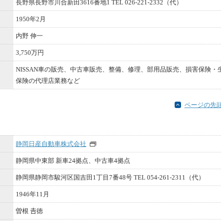
長野県長野市川合新田3616番地1 TEL 026-221-2332（代）
1950年2月
内野 伸⼀
3,750万円
NISSAN車の販売、中古車販売、整備、修理、部用品販売、損害保険・
保険の代理店業務など
ページの先
静岡日産自動車株式会社
静岡県中東部 新車24拠点、中古車4拠点
静岡県静岡市駿河区国吉田1丁目7番48号 TEL 054-261-2311（代）
1946年11月
曽根 𠮷徳