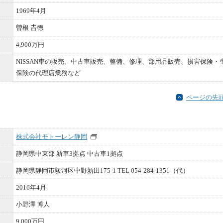
1969年4⽉
曽根 𠮷徳
4,900万円
NISSAN⾞の販売、中古⾞販売、整備、修理、部⽤品販売、損害保険・
保険の代理店業務など
ページの先
株式会社モトーレン静岡
静岡県中東部 新車3拠点 中古車1拠点
静岡県静岡市駿河区中野新田175-1 TEL 054-284-1351（代）
2016年4月
小野澤 博人
9,000万円