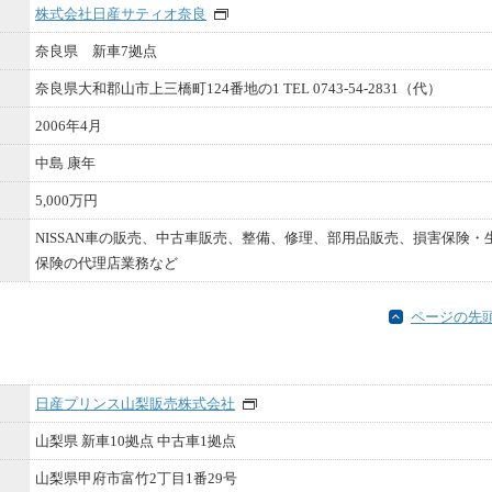
株式会社日産サティオ奈良
奈良県 新車7拠点
奈良県大和郡山市上三橋町124番地の1 TEL 0743-54-2831（代）
2006年4月
中島 康年
5,000万円
NISSAN車の販売、中古車販売、整備、修理、部用品販売、損害保険・
保険の代理店業務など
ページの先
⽇産プリンス⼭梨販売株式会社
⼭梨県 新⾞10拠点 中古⾞1拠点
⼭梨県甲府市富⽵2丁⽬1番29号