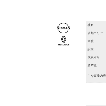
社名
店舗エリア
本社
設立
代表者名
資本金
主な事業内容