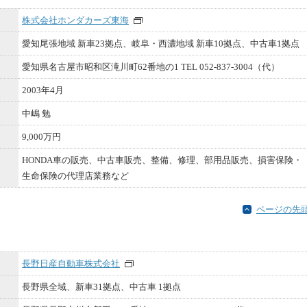
株式会社ホンダカーズ東海
愛知尾張地域 新車23拠点、岐阜・西濃地域 新車10拠点、中古車1拠点
愛知県名古屋市昭和区滝川町62番地の1 TEL 052-837-3004（代）
2003年4月
中嶋 勉
9,000万円
HONDA車の販売、中古車販売、整備、修理、部用品販売、損害保険・
生命保険の代理店業務など
ページの先
長野日産自動車株式会社
長野県全域、新車31拠点、中古車 1拠点